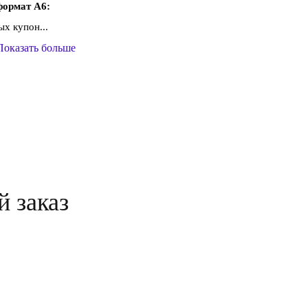
формат А6:
х купон...
Показать больше
й заказ