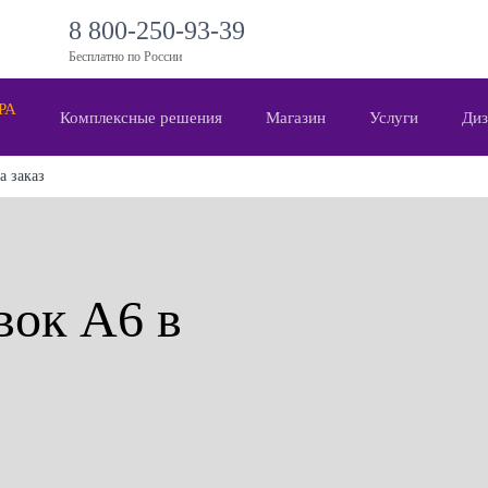
8 800-250-93-39
Бесплатно по России
 РА
Комплексные решения
Магазин
Услуги
Диз
а заказ
вок А6 в