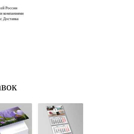
сей России
и компаниями
с Доставка
авок