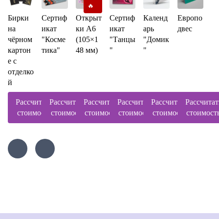
🔥
Бирки
Сертиф
Открыт
Сертиф
Календ
Европо
на
икат
ки А6
икат
арь
двес
чёрном
"Косме
(105×1
"Танцы
"Домик
картон
тика"
48 мм)
"
"
е с
отделко
й
Рассчитать
Рассчитать
Рассчитать
Рассчитать
Рассчитать
Рассчитат
стоимость
стоимость
стоимость
стоимость
стоимость
стоимост