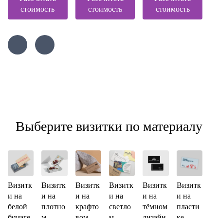
стоимость
стоимость
стоимость
Выберите визитки по материалу
Визитк
Визитк
Визитк
Визитк
Визитк
Визитк
и на
и на
и на
и на
и на
и на
белой
плотно
крафто
светло
тёмном
пласти
бумаге
м
вом
м
дизайн
ке