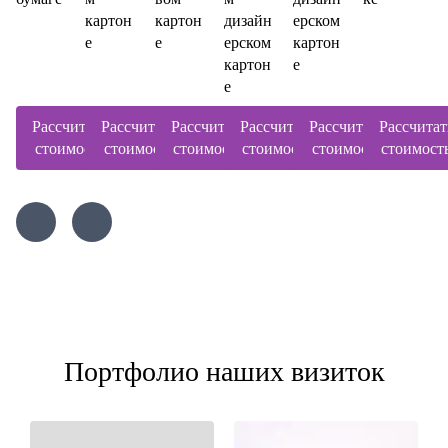
картон
картон
дизайн
ерском
е
е
ерском
картон
картон
е
е
Рассчитать
Рассчитать
Рассчитать
Рассчитать
Рассчитать
Рассчитат
стоимость
стоимость
стоимость
стоимость
стоимость
стоимост
Портфолио наших визиток