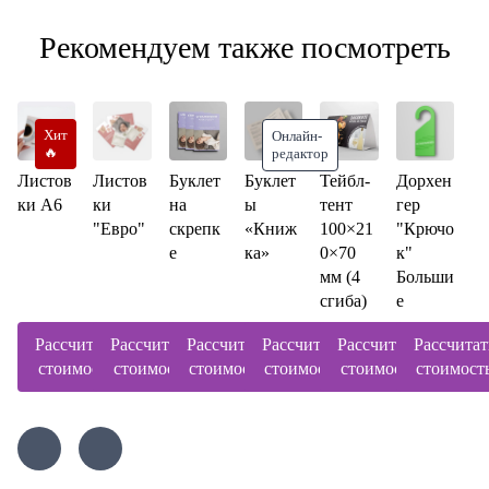
Рекомендуем также посмотреть
Хит
Онлайн-
🔥
редактор
Листов
Листов
Буклет
Буклет
Тейбл-
Дорхен
ки А6
ки
на
ы
тент
гер
"Евро"
скрепк
«Книж
100×21
"Крючо
е
ка»
0×70
к"
мм (4
Больши
сгиба)
е
Рассчитать
Рассчитать
Рассчитать
Рассчитать
Рассчитать
Рассчитат
стоимость
стоимость
стоимость
стоимость
стоимость
стоимост