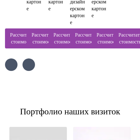
картон
картон
дизайн
ерском
е
е
ерском
картон
картон
е
е
Рассчитать
Рассчитать
Рассчитать
Рассчитать
Рассчитать
Рассчитат
стоимость
стоимость
стоимость
стоимость
стоимость
стоимост
Портфолио наших визиток