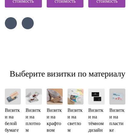
стоимость
стоимость
стоимость
Выберите визитки по материалу
Визитк
Визитк
Визитк
Визитк
Визитк
Визитк
и на
и на
и на
и на
и на
и на
белой
плотно
крафто
светло
тёмном
пласти
бумаге
м
вом
м
дизайн
ке