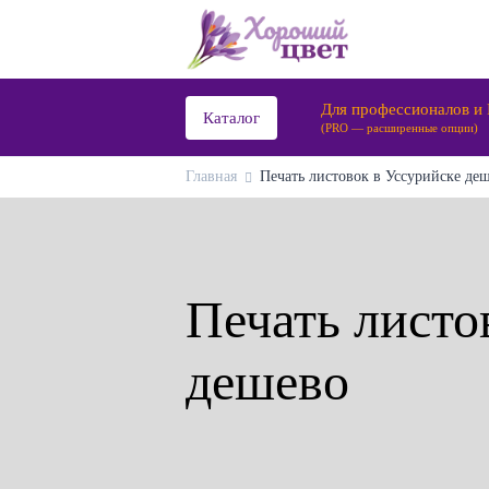
Для профессионалов и
Каталог
(PRO — расширенные опции)
Главная
Печать листовок в Уссурийске деш
Печать листо
дешево