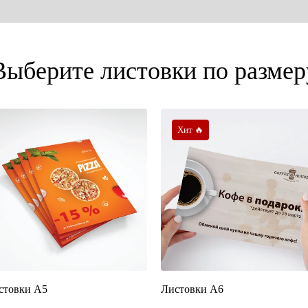
Выберите листовки по размер
Хит 🔥
стовки А5
Листовки А6