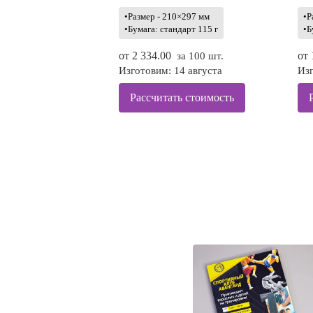
•Размер - 210×297 мм
•Р
•Бумага: стандарт 115 г
•Б
от
2 334.00
от
за 100 шт.
Изготовим: 14 августа
Изг
Рассчитать стоимость