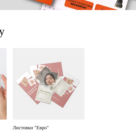
у
Листовки "Евро"