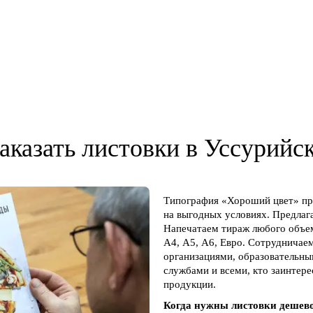
аказать листовки в Уссурийс
Типография «Хороший цвет» пре
на выгодных условиях. Предлага
Напечатаем тираж любого объем
А4, А5, А6, Евро. Сотрудничае
организациями, образовательн
службами и всеми, кто заинтер
продукции.
Когда нужны листовки дешев