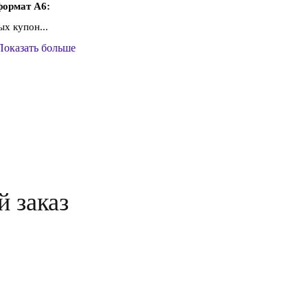
формат А6:
х купон...
Показать больше
й заказ