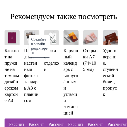
Рекомендуем также посмотреть
Создайте
в онлайн-
редакторе
Блокно
Переки
Бирки
Карман
Открыт
Удосто
☼
т на
дной
с
ный
ки А7
верени
пружи
настен
отделко
календ
(74×10
е,
не на
ный
й
арь с
5 мм)
студенч
темном
фотока
закругл
еский
дизайн
лендар
ённым
билет,
ерском
ь А3 с
и
пропус
картон
планин
углами
к
е А4
гом
и
ламина
цией
Рассчитать
Рассчитать
Рассчитать
Рассчитать
Рассчитать
Рассчитат