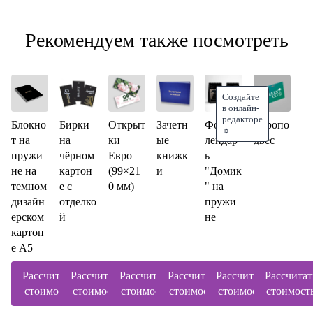
Рекомендуем также посмотреть
Создайте
в онлайн-
редакторе
Блокно
Бирки
Открыт
Зачетн
Фотока
Европо
☼
т на
на
ки
ые
лендар
двес
пружи
чёрном
Евро
книжк
ь
не на
картон
(99×21
и
"Домик
темном
е с
0 мм)
" на
дизайн
отделко
пружи
ерском
й
не
картон
е A5
Рассчитать
Рассчитать
Рассчитать
Рассчитать
Рассчитать
Рассчитат
стоимость
стоимость
стоимость
стоимость
стоимость
стоимост