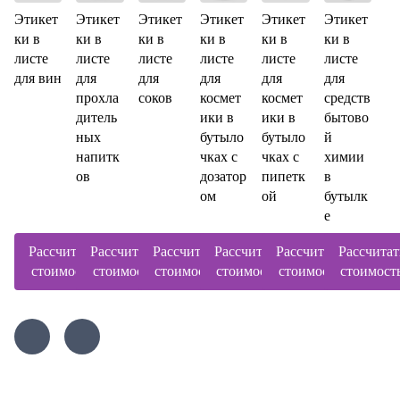
Этикет
Этикет
Этикет
Этикет
Этикет
Этикет
ки в
ки в
ки в
ки в
ки в
ки в
листе
листе
листе
листе
листе
листе
для вин
для
для
для
для
для
прохла
соков
космет
космет
средств
дитель
ики в
ики в
бытово
ных
бутыло
бутыло
й
напитк
чках с
чках с
химии
ов
дозатор
пипетк
в
ом
ой
бутылк
е
Рассчитать
Рассчитать
Рассчитать
Рассчитать
Рассчитать
Рассчитат
стоимость
стоимость
стоимость
стоимость
стоимость
стоимост