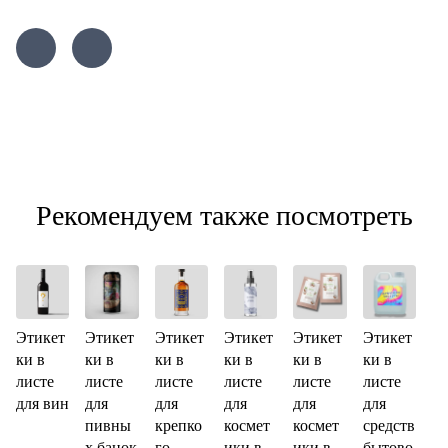
Рекомендуем также посмотреть
Этикет
Этикет
Этикет
Этикет
Этикет
Этикет
ки в
ки в
ки в
ки в
ки в
ки в
листе
листе
листе
листе
листе
листе
для вин
для
для
для
для
для
пивны
крепко
космет
космет
средств
х банок
го
ики в
ики в
бытово