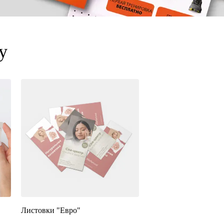
у
Листовки "Евро"