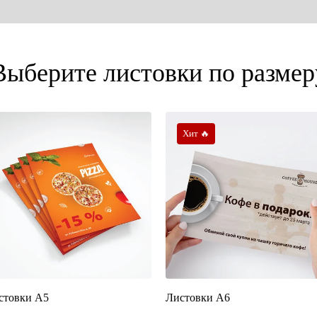
Выберите листовки по размер
Хит 🔥
стовки А5
Листовки А6