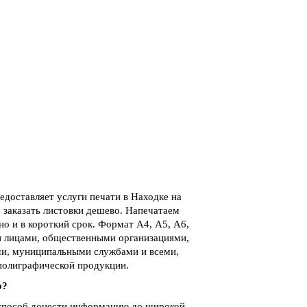
доставляет услуги печати в Находке на
 заказать листовки дешево. Напечатаем
о и в короткий срок. Формат А4, А5, А6,
и лицами, общественными организациями,
и, муниципальными службами и всеми,
 полиграфической продукции.
о?
 способ донести информацию до широкой