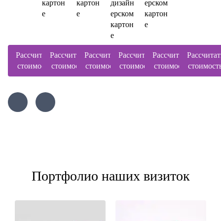
картон
картон
дизайн
ерском
е
е
ерском
картон
картон
е
е
Рассчитать
Рассчитать
Рассчитать
Рассчитать
Рассчитать
Рассчитат
стоимость
стоимость
стоимость
стоимость
стоимость
стоимост
Портфолио наших визиток