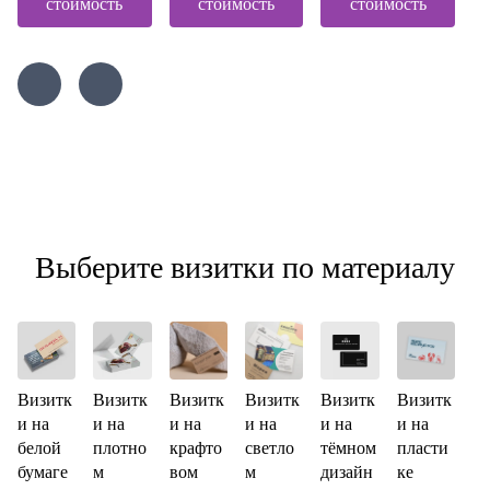
стоимость
стоимость
стоимость
Выберите визитки по материалу
Визитк
Визитк
Визитк
Визитк
Визитк
Визитк
и на
и на
и на
и на
и на
и на
белой
плотно
крафто
светло
тёмном
пласти
бумаге
м
вом
м
дизайн
ке