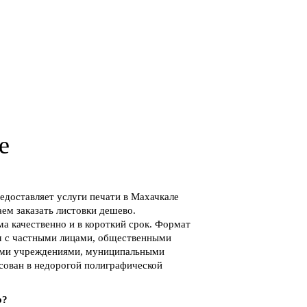
е
доставляет услуги печати в Махачкале
ем заказать листовки дешево.
а качественно и в короткий срок. Формат
м с частными лицами, общественными
ыми учреждениями, муниципальными
есован в недорогой полиграфической
о?