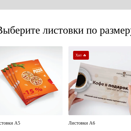
Выберите листовки по размер
Хит 🔥
стовки А5
Листовки А6