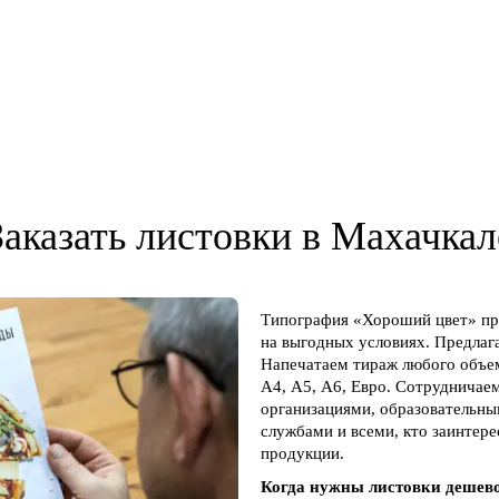
Заказать листовки в Махачкал
Типография «Хороший цвет» пре
на выгодных условиях. Предлага
Напечатаем тираж любого объем
А4, А5, А6, Евро. Сотрудничае
организациями, образовательн
службами и всеми, кто заинтер
продукции.
Когда нужны листовки дешев