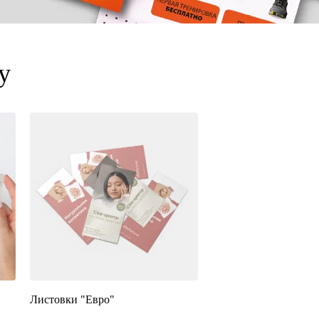
у
Листовки "Евро"