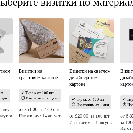
ыберите визитки по материа
отном
Визитки на
Визитки на светлом
Визит
крафтовом картоне
дизайнерском
дизай
картоне
карто
шт
✔ Тираж от 100 шт
1 дня
⏱ Изготовим от 1 дня
✔ Тираж от 100 шт
✔ Тир
⏱ Изготовим от 1 дня
⏱ Изг
от
851.00
0 шт.
за 100 шт.
вгуста
Изготовим: 14 августа
от
920.00
от
6 8
за 100 шт.
Изготовим: 14 августа
за 100
Изгото