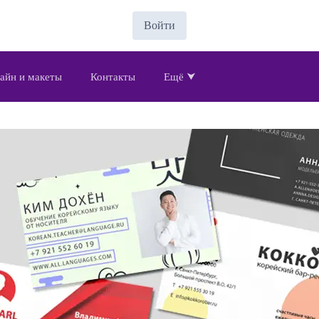
Войти
айн и макеты
Контакты
Ещё ⮟