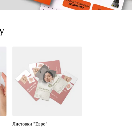
у
Листовки "Евро"