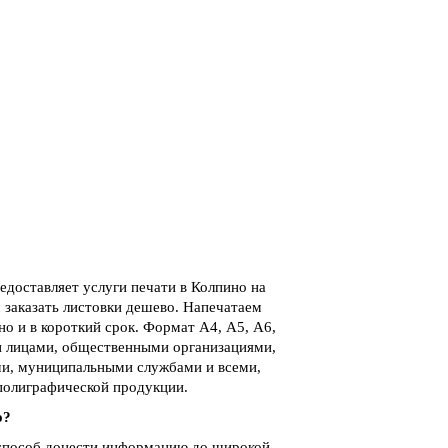
доставляет услуги печати в Колпино на
 заказать листовки дешево. Напечатаем
о и в короткий срок. Формат А4, А5, А6,
и лицами, общественными организациями,
и, муниципальными службами и всеми,
 полиграфической продукции.
о?
 способ донести информацию до широкой