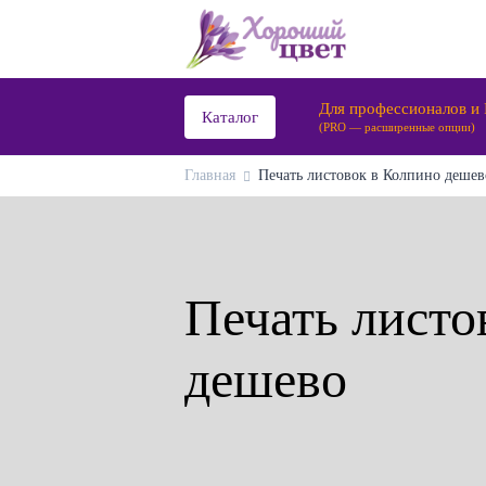
Для профессионалов и
Каталог
(PRO — расширенные опции)
Главная
Печать листовок в Колпино дешево
Печать листо
дешево