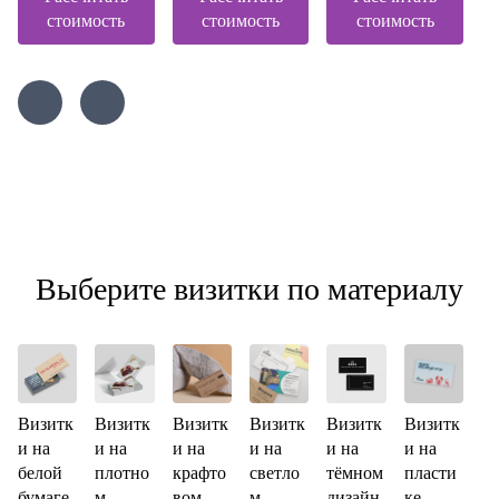
стоимость
стоимость
стоимость
Выберите визитки по материалу
Визитк
Визитк
Визитк
Визитк
Визитк
Визитк
и на
и на
и на
и на
и на
и на
белой
плотно
крафто
светло
тёмном
пласти
бумаге
м
вом
м
дизайн
ке