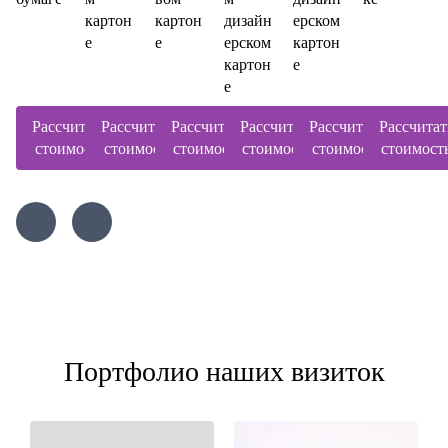
картон
картон
дизайн
ерском
е
е
ерском
картон
картон
е
е
Рассчитать
Рассчитать
Рассчитать
Рассчитать
Рассчитать
Рассчитат
стоимость
стоимость
стоимость
стоимость
стоимость
стоимост
Портфолио наших визиток