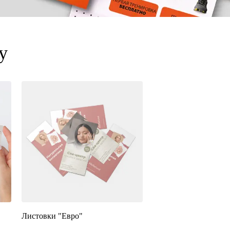
у
Листовки "Евро"