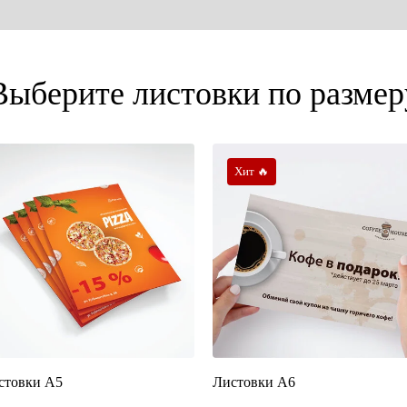
Выберите листовки по размер
Хит 🔥
стовки А5
Листовки А6