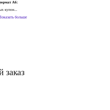
формат А6:
х купон...
Показать больше
й заказ