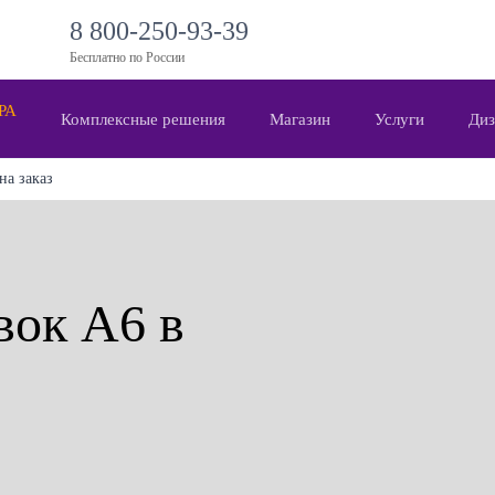
8 800-250-93-39
Бесплатно по России
 РА
Комплексные решения
Магазин
Услуги
Диз
на заказ
вок А6 в