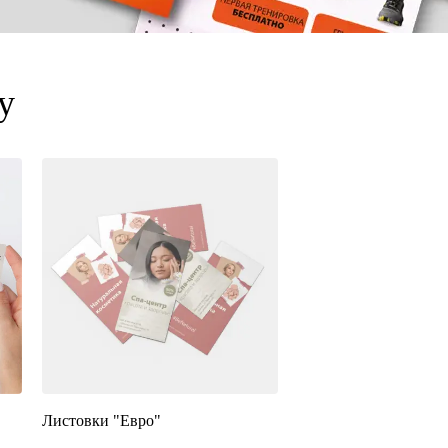
у
Листовки "Евро"