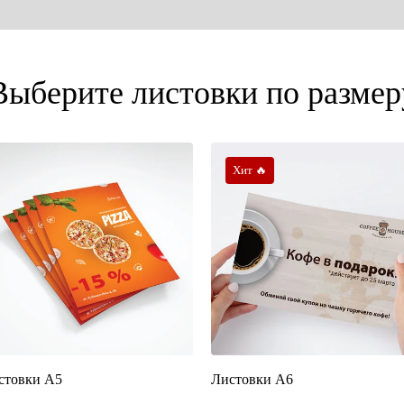
Выберите листовки по размер
Хит 🔥
стовки А5
Листовки А6