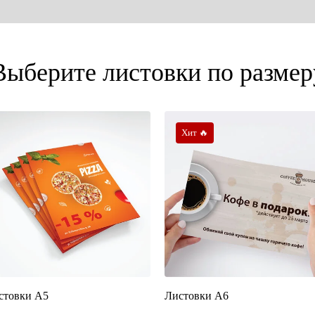
Выберите листовки по размер
Хит 🔥
стовки А5
Листовки А6