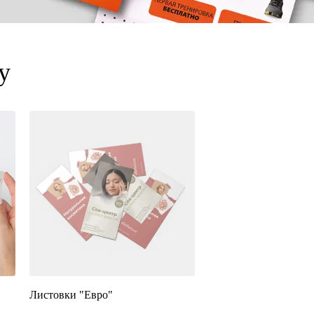
у
Листовки "Евро"