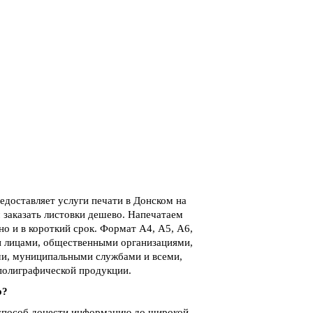
доставляет услуги печати в Донском на
 заказать листовки дешево. Напечатаем
о и в короткий срок. Формат А4, А5, А6,
и лицами, общественными организациями,
и, муниципальными службами и всеми,
 полиграфической продукции.
о?
 способ донести информацию до широкой