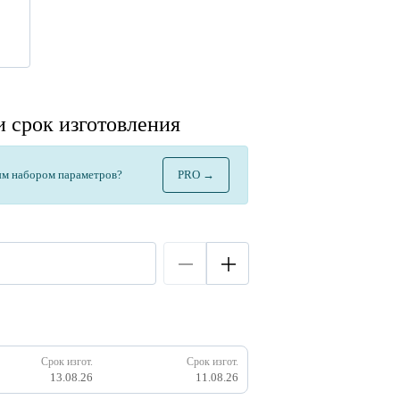
 срок изготовления
ым набором параметров?
PRO →
Срок изгот.
Срок изгот.
13.08.26
11.08.26