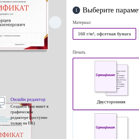
Выберите параме
1
Материал
160 г/м², офсетная бумага
Печать
Онлайн редактор
Двусторонняя
Создайте ваш макет в
графическом
редакторе (доступно
только на ПК)