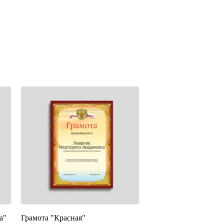
а"
Грамота "Красная"