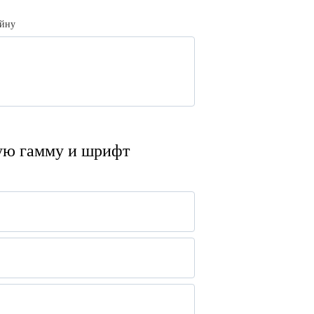
айну
ую гамму и шрифт