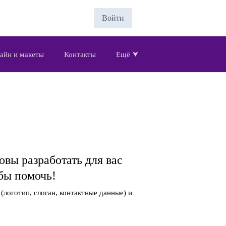
Войти
айн и макеты
Контакты
Ещё ⮟
вы разработать для вас
обы помочь!
(логотип, слоган, контактные данные) и