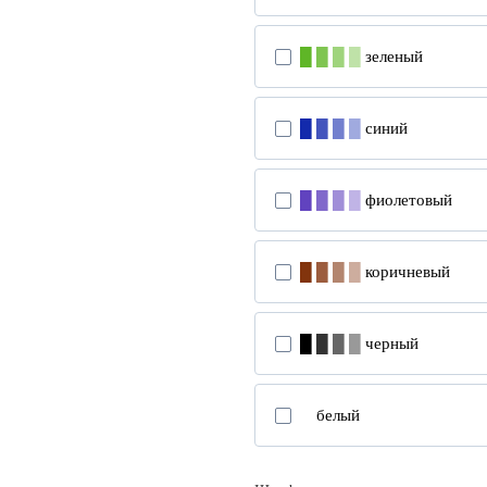
█
█
█
█
зеленый
█
█
█
█
синий
█
█
█
█
фиолетовый
█
█
█
█
коричневый
█
█
█
█
черный
█
белый