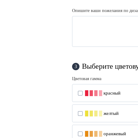
Опишите ваши пожелания по диз
Выберите цветов
3
Цветовая гамма
█
█
█
█
красный
█
█
█
█
желтый
█
█
█
█
оранжевый