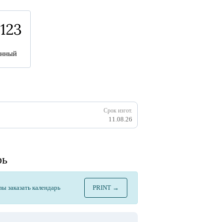
анный
Срок изгот.
11.08.26
рь
овы заказать календарь
PRINT →