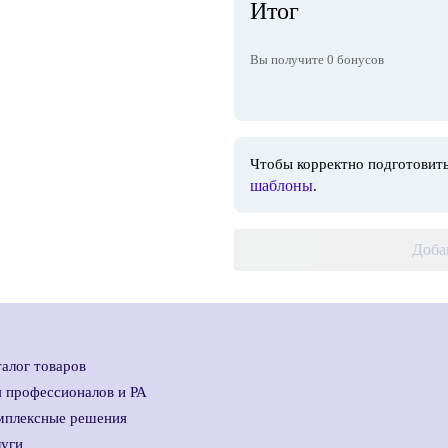
Итог
Вы получите
0
бонусов
Чтобы корректно подготовить
шаблоны
.
Доба
алог товаров
я профессионалов и РА
мплексные решения
луги