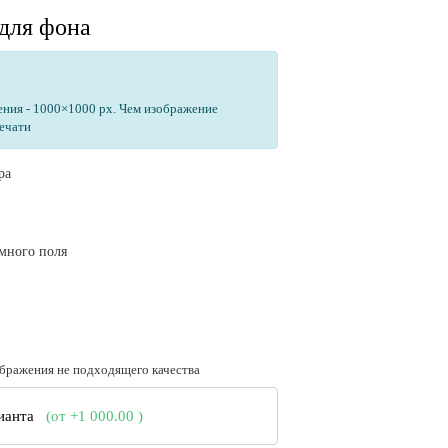
для фона
ения - 1000×1000 px. Чем изображение
печати
ра
амного поля
ображения не подходящего качества
рианта
(от +1 000.00
)