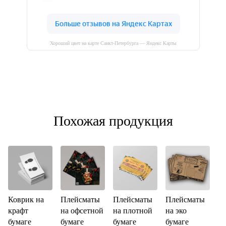
Хороший цвет на карте Санкт‑Петербурга — Яндекс Карты
Похожая продукция
Коврик на
Плейсматы
Плейсматы
Плейсматы
крафт
на офсетной
на плотной
на эко
бумаге
бумаге
бумаге
бумаге