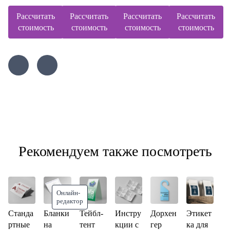
Рассчитать
Рассчитать
Рассчитать
Рассчитать
стоимость
стоимость
стоимость
стоимость
Рекомендуем также посмотреть
Онлайн-
редактор
Станда
Бланки
Тейбл-
Инстру
Дорхен
Этикет
ртные
на
тент
кции с
гер
ка для