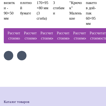
визитк
плотно
170×95
3
"Крючо
пакето
и -
й
×80 мм
сгибам
к"
в дой-
90×50
бумаге
(3
и
Малень
пак
мм
сгиба)
кие
60×95
мм
Рассчитать
Рассчитать
Рассчитать
Рассчитать
Рассчитать
Рассчитат
стоимость
стоимость
стоимость
стоимость
стоимость
стоимост
Каталог товаров