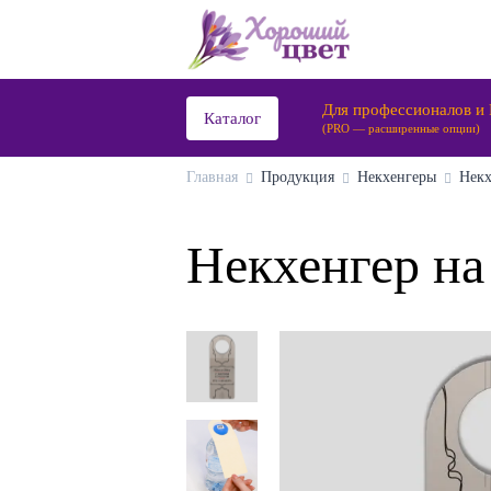
Для профессионалов и
Каталог
(PRO — расширенные опции)
Главная
Продукция
Некхенгеры
Некх
Некхенгер на