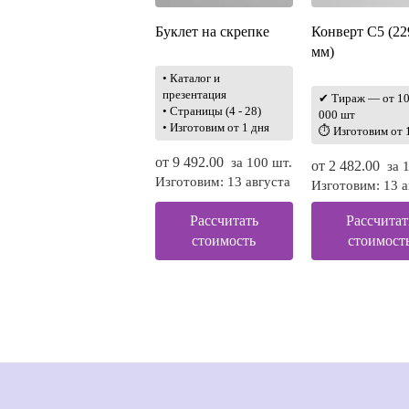
Буклет на скрепке
Конверт С5 (2
мм)
• Каталог и
презентация
✔ Тираж — от 10
• Страницы (4 - 28)
000 шт
• Изготовим от 1 дня
⏱ Изготовим от 
от
9 492.00
за 100 шт.
от
2 482.00
за 
Изготовим: 13 августа
Изготовим: 13 а
Рассчитать
Рассчитат
стоимость
стоимост