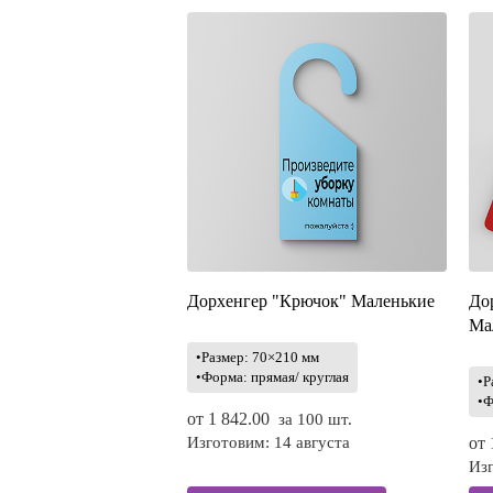
Дорхенгер "Крючок" Маленькие
До
Ма
•Размер: 70×210 мм
•Форма: прямая/ круглая
•Р
•Ф
от
1 842.00
за 100 шт.
Изготовим: 14 августа
от
Изг