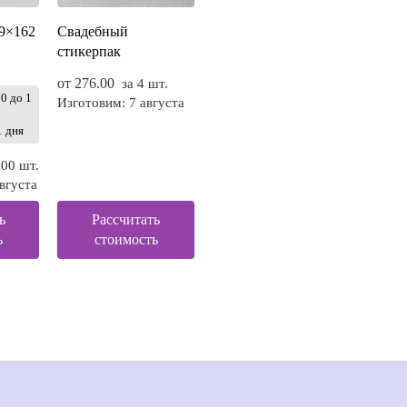
29×162
Свадебный
стикерпак
от
276.00
за 4 шт.
0 до 1
Изготовим: 7 августа
1 дня
100 шт.
вгуста
ь
Рассчитать
ь
стоимость