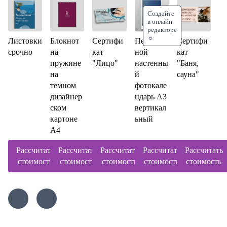
Создайте
в онлайн-
редакторе
☼
Листовки
Блокнот
Сертифи
Перекид
Сертифи
срочно
на
кат
ной
кат
пружине
"Лицо"
настенны
"Баня,
на
й
сауна"
темном
фотокале
дизайнер
ндарь А3
ском
вертикал
картоне
ьный
А4
Рассчитать
Рассчитать
Рассчитать
Рассчитать
Рассчитать
стоимость
стоимость
стоимость
стоимость
стоимость