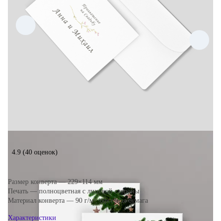
4.9
(40 оценок)
Размер конверта — 229×114 мм
Печать — полноцветная с лицевой стороны
Материал конверта — 90 г/м², офсетная бумага
Характеристики