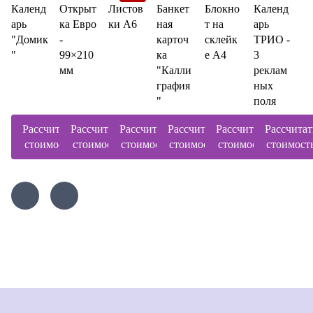
Календ
Открыт
Листов
Банкет
Блокно
Календ
арь
ка Евро
ки А6
ная
т на
арь
"Домик
-
карточ
склейк
ТРИО -
"
99×210
ка
е А4
3
мм
"Калли
реклам
графия
ных
"
поля
Рассчитать
Рассчитать
Рассчитать
Рассчитать
Рассчитать
Рассчитат
стоимость
стоимость
стоимость
стоимость
стоимость
стоимост