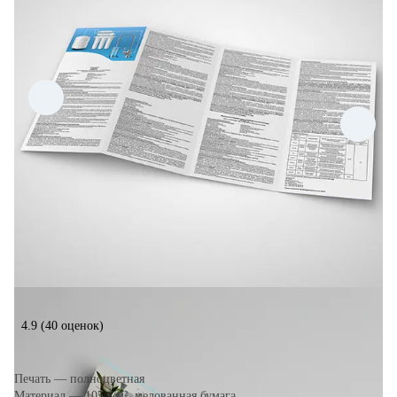
4.9
(40 оценок)
Печать — полноцветная
Материал — 105 г/м², мелованная бумага