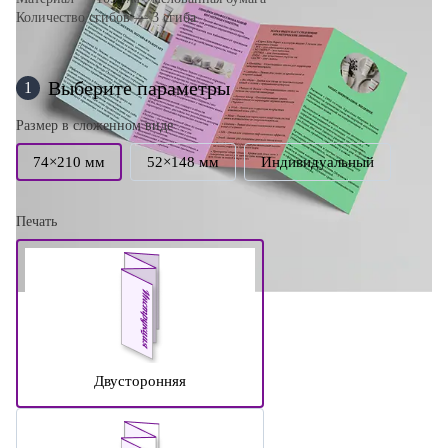
Количество сгибов — 3 сгиба
Выберите параметры
1
Размер в сложенном виде
74×210 мм
52×148 мм
Индивидуальный
Печать
Двусторонняя