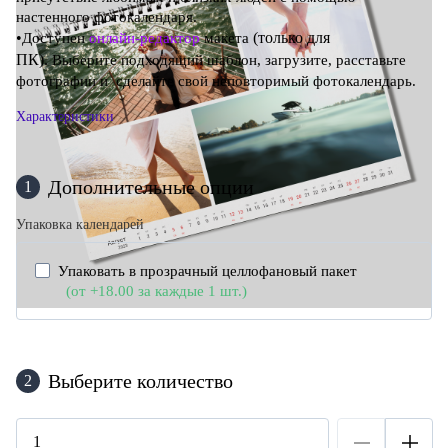
настенного фотокалендаря.
•
(только для
Доступен
онлайн-редактор
макета
ПК)
.
Выберите подходящий шаблон, загрузите, расставьте
фотографии и сделайте свой неповторимый фотокалендарь.
Характеристики
Дополнительные опции
1
Упаковка календарей
Упаковать в прозрачный целлофановый пакет
(от +18.00
за каждые 1 шт.)
Выберите количество
2