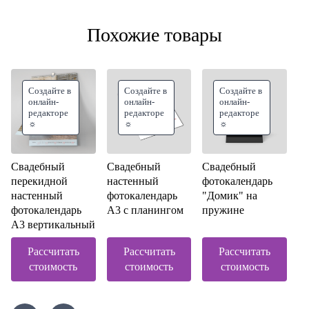
Похожие товары
Создайте в
Создайте в
Создайте в
онлайн-
онлайн-
онлайн-
редакторе
редакторе
редакторе
☼
☼
☼
Свадебный
Свадебный
Свадебный
перекидной
настенный
фотокалендарь
настенный
фотокалендарь
"Домик" на
фотокалендарь
А3 с планингом
пружине
А3 вертикальный
Рассчитать
Рассчитать
Рассчитать
стоимость
стоимость
стоимость